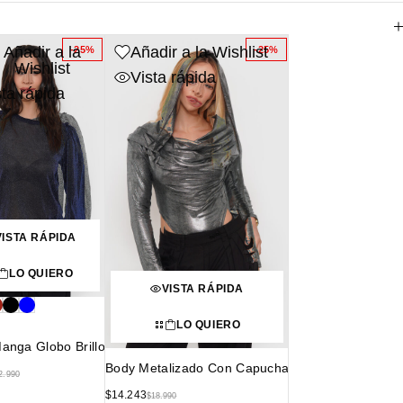
Añadir a la
Añadir a la Wishlist
-25%
-25%
Wishlist
Vista rápida
sta rápida
VISTA RÁPIDA
LO QUIERO
VISTA RÁPIDA
LO QUIERO
anga Globo Brillo
Body Metalizado Con Capucha
2.990
$
14.243
$
18.990