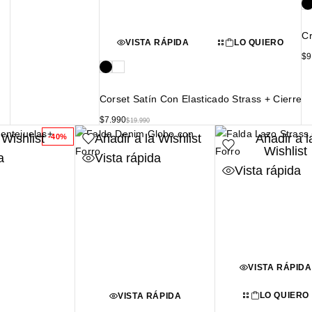
Cr
VISTA RÁPIDA
LO QUIERO
$
9
Corset Satín Con Elasticado Strass + Cierre
$
7.990
$
19.990
 Wishlist
Añadir a la Wishlist
Añadir a l
-40%
Wishlist
a
Vista rápida
Vista rápida
VISTA RÁPIDA
LO QUIERO
VISTA RÁPIDA