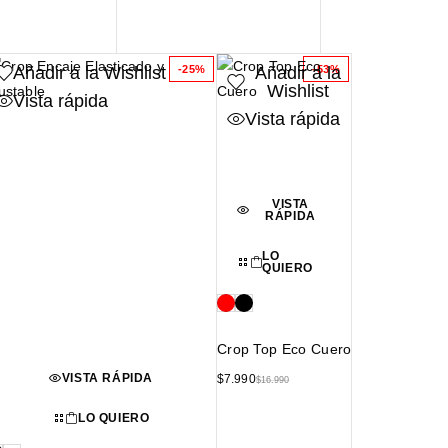
Añadir a la Wishlist
Añadir a la
-25%
-53%
Wishlist
Vista rápida
Vista rápida
VISTA
RÁPIDA
LO
QUIERO
Crop Top Eco Cuero
VISTA RÁPIDA
$
7.990
$
16.990
LO QUIERO