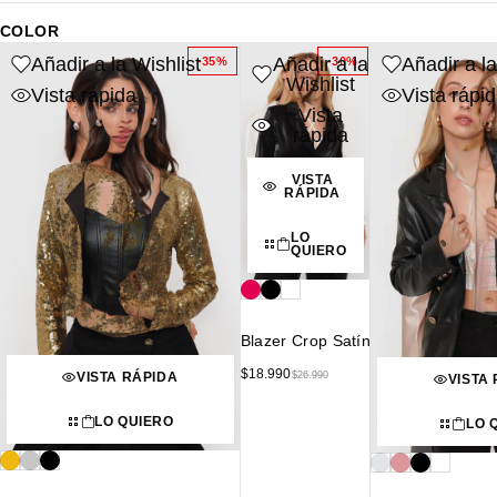
COLOR
Añadir a la Wishlist
Añadir a la
Añadir a la
-35%
-30%
Wishlist
Vista rápida
Vista rápi
Vista
rápida
VISTA
RÁPIDA
LO
QUIERO
Blazer Crop Satín
$
18.990
$
26.990
VISTA RÁPIDA
VISTA
LO QUIERO
LO 