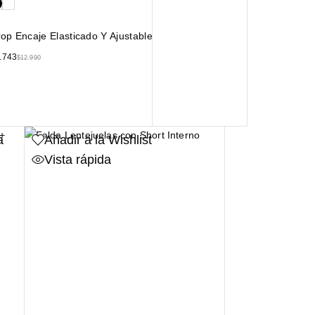
op Encaje Elasticado Y Ajustable
.743
$
12.990
a
Añadir a la Wishlist
Vista rápida