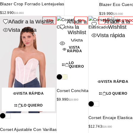
Blazer Crop Forrado Lentejuelas
Blazer Eco Cuer
$
12.990
$
19.990
$
19.990
$
29.990
Añadir a la Wishlist
Añadir a
Añadir a la
-53%
-50%
-25%
AGOTAD
la
Wishlist
Vista rápida
Wishlist
Vista rápida
Vista
rápida
VISTA
RÁPIDA
LO
QUIERO
VISTA RÁPIDA
Corset Conchita
VISTA RÁPIDA
LO QUIERO
$
9.990
$
19.990
LO QUIERO
Corset Encaje Elastic
$
12.743
$
16.990
Corset Ajustable Con Varillas