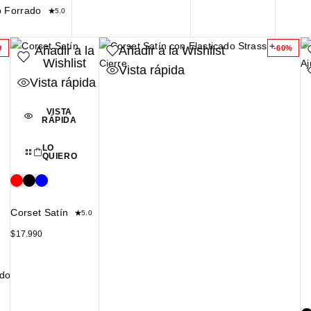
o Forrado
5.0
Añadir a la
Añadir a la Wishlist
O
-60%
Wishlist
Vista rápida
Vista rápida
VISTA
RÁPIDA
LO
QUIERO
Corset Satín
5.0
$
17.990
ado