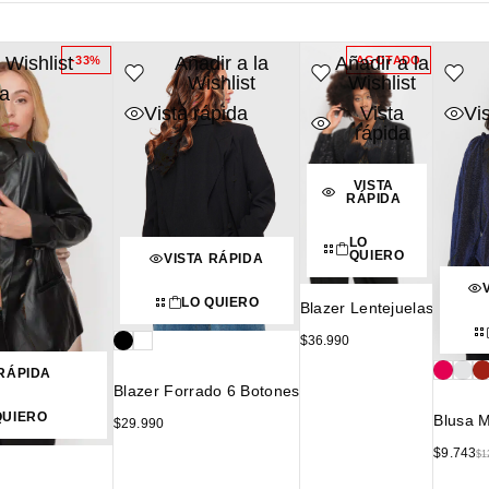
 Wishlist
Añadir a la
Añadir a la
-33%
AGOTADO
Wishlist
Wishlist
da
Vista rápida
Vista
Vi
rápida
VISTA
RÁPIDA
LO
QUIERO
VISTA RÁPIDA
LO QUIERO
Blazer Lentejuelas
$
36.990
 RÁPIDA
Blazer Forrado 6 Botones
QUIERO
Blusa M
$
29.990
$
9.743
$
1