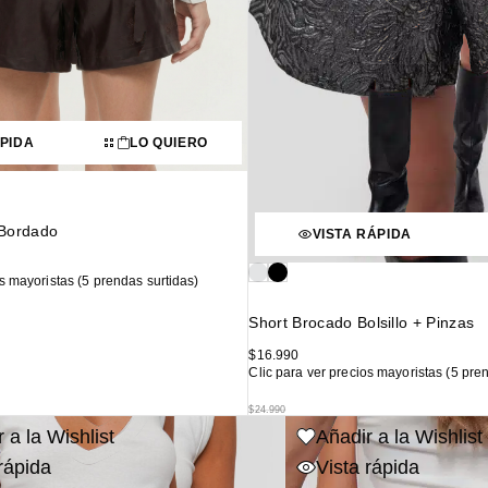
ÁPIDA
LO QUIERO
 Bordado
VISTA RÁPIDA
os mayoristas (5 prendas surtidas)
Short Brocado Bolsillo + Pinzas
$
16.990
Clic para ver precios mayoristas (5 pre
$
24.990
 a la Wishlist
Añadir a la Wishlist
rápida
Vista rápida