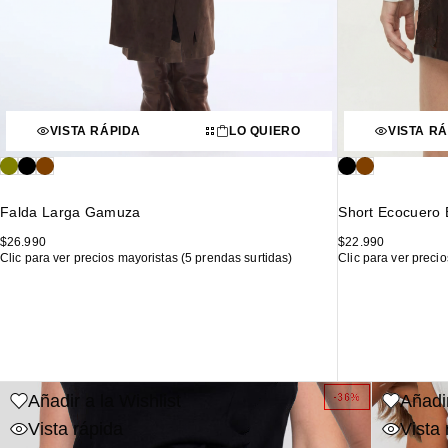
VISTA RÁPIDA
LO QUIERO
VISTA R
Falda Larga Gamuza
Short Ecocuero
$
26.990
$
22.990
Clic para ver precios mayoristas (5 prendas surtidas)
Clic para ver preci
Añadir a la Wishlist
Añadir
-36%
Vista rápida
Vista 