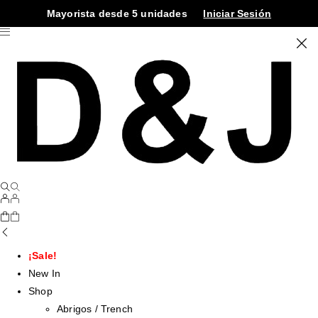
Mayorista desde 5 unidades
Iniciar Sesión
¡Sale!
New In
Shop
Abrigos / Trench