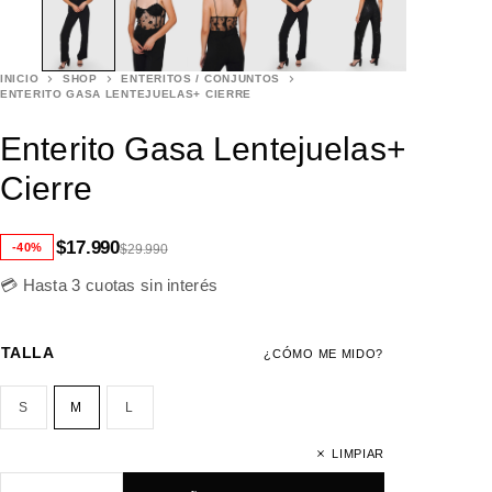
INICIO
SHOP
ENTERITOS / CONJUNTOS
ENTERITO GASA LENTEJUELAS+ CIERRE
Enterito Gasa Lentejuelas+
Cierre
$
17.990
-40%
$
29.990
💳 Hasta 3 cuotas sin interés
TALLA
¿CÓMO ME MIDO?
S
M
L
LIMPIAR