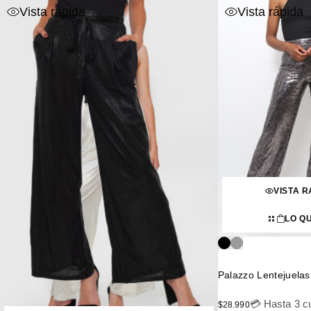
Vista rápida
Vista rápida
VISTA R
LO Q
Palazzo Lentejuelas
💳 Hasta 3 cu
$
28.990