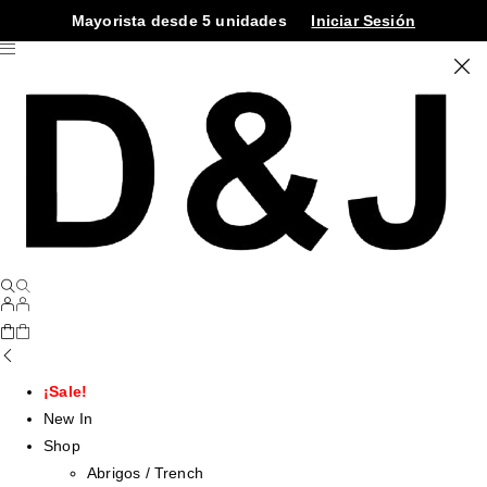
Mayorista desde 5 unidades
Iniciar Sesión
¡Sale!
New In
Shop
Abrigos / Trench