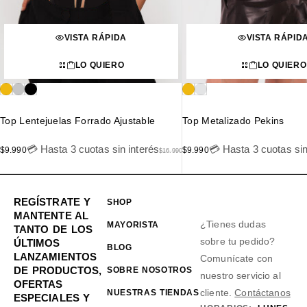
VISTA RÁPIDA
VISTA RÁPID
LO QUIERO
LO QUIERO
Top Lentejuelas Forrado Ajustable
Top Metalizado Pekins
💳 Hasta 3 cuotas sin interés
💳 Hasta 3 cuotas sin
$
9.990
$
9.990
$
16.990
REGÍSTRATE Y
SHOP
MANTENTE AL
¿Tienes dudas
MAYORISTA
TANTO DE LOS
sobre tu pedido?
ÚLTIMOS
BLOG
LANZAMIENTOS
Comunícate con
DE PRODUCTOS,
SOBRE NOSOTROS
nuestro servicio al
OFERTAS
cliente.
Contáctanos
NUESTRAS TIENDAS
ESPECIALES Y