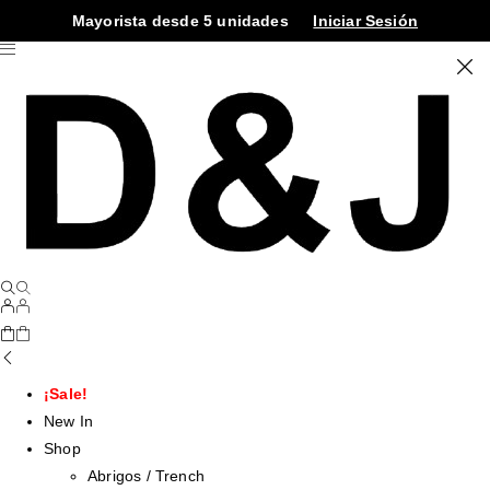
Mayorista desde 5 unidades
Iniciar Sesión
¡Sale!
New In
Shop
Abrigos / Trench