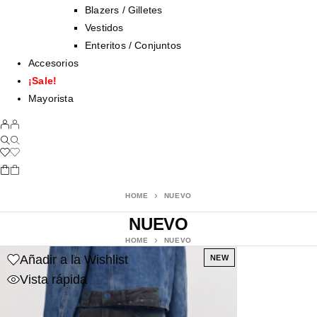
Blazers / Gilletes
Vestidos
Enteritos / Conjuntos
Accesorios
¡Sale!
Mayorista
HOME
NUEVO
NUEVO
HOME
NUEVO
Añadir a la Wishlist
NEW
Vista rápida