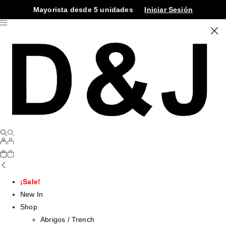
Mayorista desde 5 unidades
Iniciar Sesión
¡Sale!
New In
Shop
Abrigos / Trench