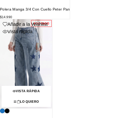
Polera Manga 3/4 Con Cuello Peter Pan
$
14.990
Añadir a la Wishlist
AGOTADO
Vista rápida
VISTA RÁPIDA
LO QUIERO