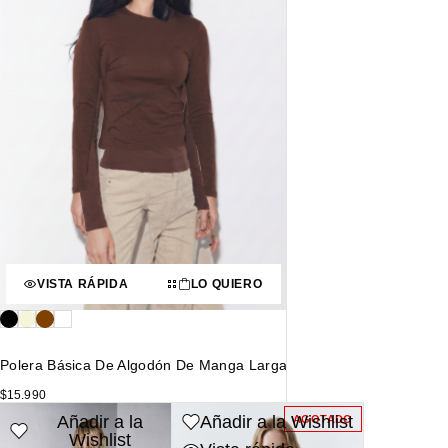
VISTA RÁPIDA
LO QUIERO
Polera Básica De Algodón De Manga Larga
$
15.990
Añadir a la
Añadir a la Wishlist
AGOTADO
Wishlist