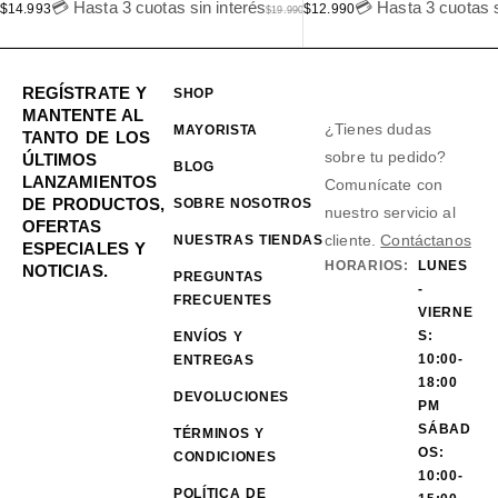
💳 Hasta 3 cuotas sin interés
💳 Hasta 3 cuotas s
$
14.993
$
12.990
$
19.990
REGÍSTRATE Y
SHOP
MANTENTE AL
¿Tienes dudas
MAYORISTA
TANTO DE LOS
sobre tu pedido?
ÚLTIMOS
BLOG
LANZAMIENTOS
Comunícate con
DE PRODUCTOS,
SOBRE NOSOTROS
nuestro servicio al
OFERTAS
cliente.
Contáctanos
NUESTRAS TIENDAS
ESPECIALES Y
HORARIOS:
LUNES
NOTICIAS.
PREGUNTAS
-
FRECUENTES
VIERNE
S:
ENVÍOS Y
10:00-
ENTREGAS
18:00
DEVOLUCIONES
PM
SÁBAD
TÉRMINOS Y
OS:
CONDICIONES
10:00-
POLÍTICA DE