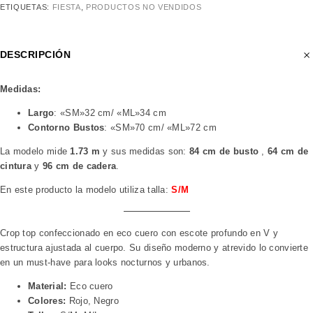
ETIQUETAS:
FIESTA
,
PRODUCTOS NO VENDIDOS
DESCRIPCIÓN
Medidas:
Largo
: «SM»32 cm/ «ML»34 cm
Contorno Bustos
: «SM»70 cm/ «ML»72 cm
La modelo mide
1.73 m
y sus medidas son:
84 cm de busto
,
64 cm de
cintura
y
96 cm de cadera
.
En este producto la modelo utiliza talla:
S/M
Crop top confeccionado en eco cuero con escote profundo en V y
estructura ajustada al cuerpo. Su diseño moderno y atrevido lo convierte
en un must-have para looks nocturnos y urbanos.
Material:
Eco cuero
Colores:
Rojo, Negro