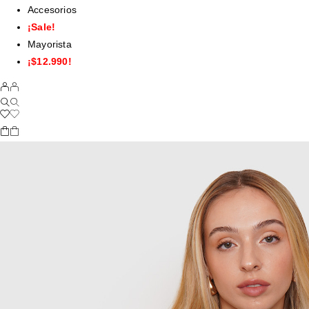
Accesorios
¡Sale!
Mayorista
¡$12.990!