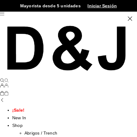
Mayorista desde 5 unidades
Iniciar Sesión
¡Sale!
New In
Shop
Abrigos / Trench