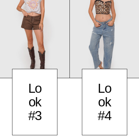
Lo
Lo
ok
ok
#3
#4