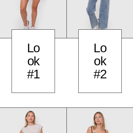
Lo
Lo
ok
ok
#1
#2