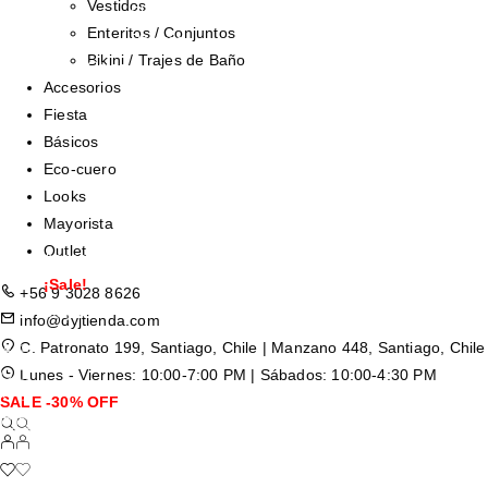
Vestidos
Blusas
Enteritos / Conjuntos
Poleras
Bikini / Trajes de Baño
Otros
Accesorios
Abrigos / Trench
Fiesta
Chaquetas / Cazadoras
Básicos
Tejidos
Eco-cuero
Blazers / Gilletes
Looks
Vestidos
Mayorista
Enteritos / Conjuntos
Outlet
Accesorios
¡Sale!
+56 9 3028 8626
Mayorista
info@dyjtienda.com
C. Patronato 199, Santiago, Chile | Manzano 448, Santiago, Chile
Lunes - Viernes: 10:00-7:00 PM | Sábados: 10:00-4:30 PM
SALE -30% OFF