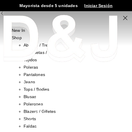
Mayorista desde 5 unidades
Iniciar Sesión
¡Sale!
New In
Shop
Abrigos / Trench
Chaquetas / Cazadoras
Tejidos
Poleras
New In
Pantalones
Shop
Jeans
Bottons
Tops / Bodies
Jeans
Blusas
Pantalones
Polerones
Faldas
Blazers / Gilletes
Shorts
Shorts
Tops
Faldas
Tops / Bodies