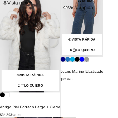
Wishlist
Vista rápida
Vista rápida
VISTA RÁPIDA
LO QUIERO
Jeans Marine Elasticado
VISTA RÁPIDA
$
22.990
LO QUIERO
Abrigo Piel Forrado Largo + Cierre
$
34.293
$
48.990