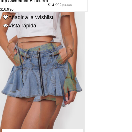
Top Asimétrico Ecocuero
$
14.992
$
19.990
$
16.990
Añadir a la Wishlist
Vista rápida