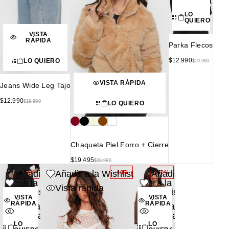
rápida
LO
QUIERO
VISTA
RÁPIDA
Parka Flecos
$
12.990
LO QUIERO
$
19.990
VISTA RÁPIDA
Jeans Wide Leg Tajo
$
12.990
$
19.990
LO QUIERO
Chaqueta Piel Forro + Cierre
$
19.495
$
38.990
Añadir
Añadir a la Wishlist
Añadir
-32%
-40%
-40%
a la
a la
Vista rápida
Wishlist
Wishlist
VISTA
VISTA
RÁPIDA
RÁPIDA
Vista
Vista
rápida
rápida
LO
LO