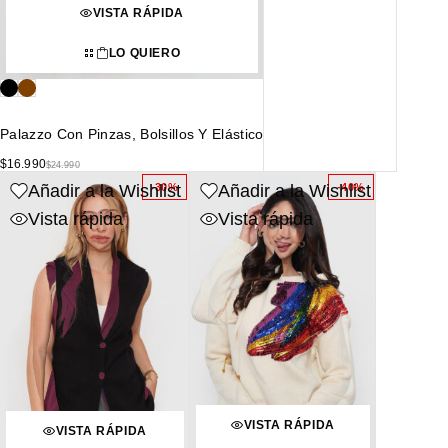
VISTA RÁPIDA
LO QUIERO
Palazzo Con Pinzas, Bolsillos Y Elástico
$
16.990
$
24.990
Añadir a la Wishlist
Añadir a la Wishlist
-30%
-40%
Vista rápida
Vista rápida
VISTA RÁPIDA
VISTA RÁPIDA