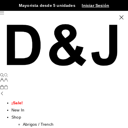
Mayorista desde 5 unidades
Iniciar Sesión
¡Sale!
New In
Shop
Abrigos / Trench