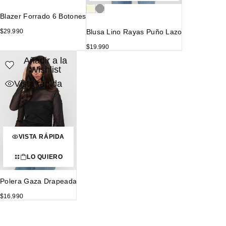
Blazer Forrado 6 Botones
Blusa Lino Rayas Puño Lazo
$
29.990
$
19.990
Añadir a la
Wishlist
Vista rápida
VISTA RÁPIDA
LO QUIERO
Polera Gaza Drapeada
$
16.990