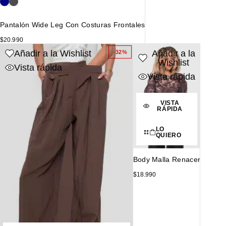
Pantalón Wide Leg Con Costuras Frontales
$
20.990
Añadir a la Wishlist
Añadir a la
-32%
Wishlist
Vista rápida
Vista rápida
VISTA
RÁPIDA
LO
QUIERO
Body Malla Renacer
$
18.990