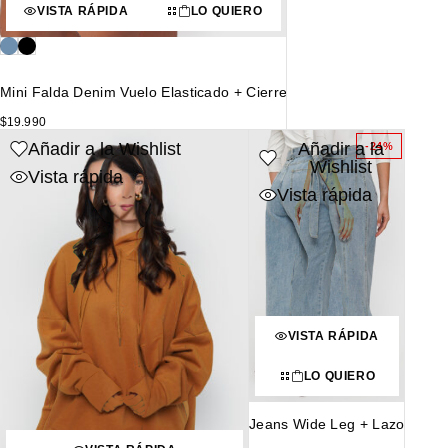
VISTA RÁPIDA
LO QUIERO
Mini Falda Denim Vuelo Elasticado + Cierre
$
19.990
Añadir a la Wishlist
Añadir a la
-24%
Wishlist
Vista rápida
Vista rápida
VISTA RÁPIDA
LO QUIERO
Jeans Wide Leg + Lazo