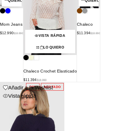
QUIERO
QUIERO
Mom Jeans
Chaleco
$
12.990
$
11.394
$
18.990
$
18.990
VISTA RÁPIDA
LO QUIERO
Chaleco Crochet Elasticado
$
11.394
$
18.990
Añadir a la Wishlist
-30%
AGOTADO
Vista rápida