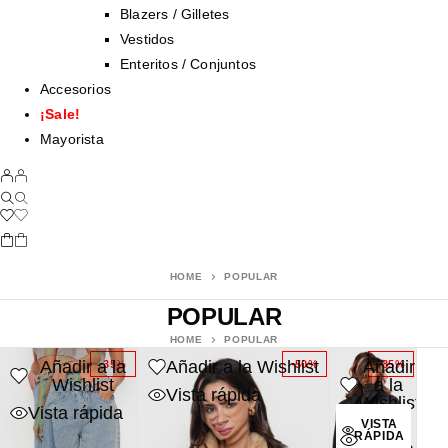
Blazers / Gilletes
Vestidos
Enteritos / Conjuntos
Accesorios
¡Sale!
Mayorista
HOME
POPULAR
POPULAR
HOME
POPULAR
Añadir a la
Añadir a la Wishlist
Añadir
-35%
-50%
-35%
Wishlist
a la
Vista rápida
Wishlist
Vista rápida
VISTA
Vista
RÁPIDA