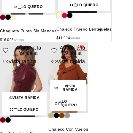
LO QUIERO
LO QUIERO
Chaleco Trueno Lentejuelas
Chaqueta Punto Sin Mangas
$
11.994
$
19.990
$
16.093
$
22.990
Añadir a la
Añadir a la
-25%
Wishlist
Wishlist
Vista rápida
Vista rápida
VISTA
RÁPIDA
VISTA RÁPIDA
LO
QUIERO
LO QUIERO
Chaleco Con Vuelos