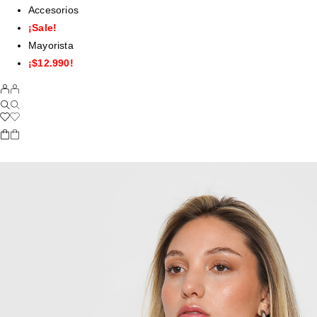
Accesorios
¡Sale!
Mayorista
¡$12.990!