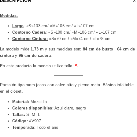
DESCRIPCIÓN
Medidas:
Largo
: «S»103 cm/ «M»105 cm/ «L»107 cm
Contorno Cadera
: «S»100 cm/ «M»106 cm/ «L»107 cm
Contorno Cintura:
«S»70 cm/ «M»74 cm/ «L»78 cm
La modelo mide
1.73 m
y sus medidas son:
84 cm de busto
,
64 cm de
cintura
y
96 cm de cadera
.
En este producto la modelo utiliza talla:
S
Pantalón tipo mom jeans con calce alto y pierna recta. Básico infaltable
en el clóset.
Material:
Mezclilla
Colores disponibles:
Azul claro, negro
Tallas:
S, M, L
Código:
#V907
Temporada:
Todo el año