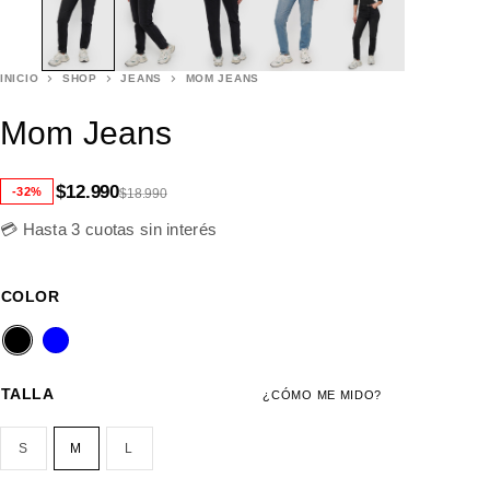
INICIO
SHOP
JEANS
MOM JEANS
Mom Jeans
$
12.990
-32%
$
18.990
💳 Hasta 3 cuotas sin interés
COLOR
TALLA
¿CÓMO ME MIDO?
S
M
L