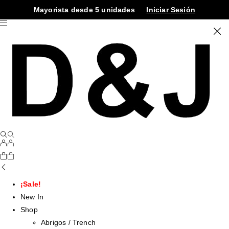
Mayorista desde 5 unidades
Iniciar Sesión
¡Sale!
New In
Shop
Abrigos / Trench