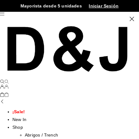
Mayorista desde 5 unidades
Iniciar Sesión
¡Sale!
New In
Shop
Abrigos / Trench