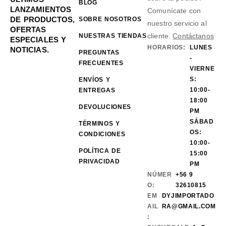
BLOG
LANZAMIENTOS
Comunícate con
DE PRODUCTOS,
SOBRE NOSOTROS
nuestro servicio al
OFERTAS
cliente.
Contáctanos
NUESTRAS TIENDAS
ESPECIALES Y
HORARIOS:
LUNES
NOTICIAS.
PREGUNTAS
-
FRECUENTES
VIERNE
S:
ENVÍOS Y
10:00-
ENTREGAS
18:00
DEVOLUCIONES
PM
SÁBAD
TÉRMINOS Y
OS:
CONDICIONES
10:00-
POLÍTICA DE
15:00
PRIVACIDAD
PM
NÚMER
+56 9
O:
32610815
EM
DYJIMPORTADO
AIL
RA@GMAIL.COM
: