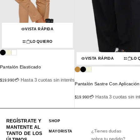
VISTA RÁPIDA
LO QUIERO
VISTA RÁPIDA
LO 
Pantalón Elasticado
💳 Hasta 3 cuotas sin interés
$
19.990
Pantalón Sastre Con Aplicació
💳 Hasta 3 cuotas sin in
$
19.990
REGÍSTRATE Y
SHOP
MANTENTE AL
¿Tienes dudas
MAYORISTA
TANTO DE LOS
sobre tu pedido?
ÚLTIMOS