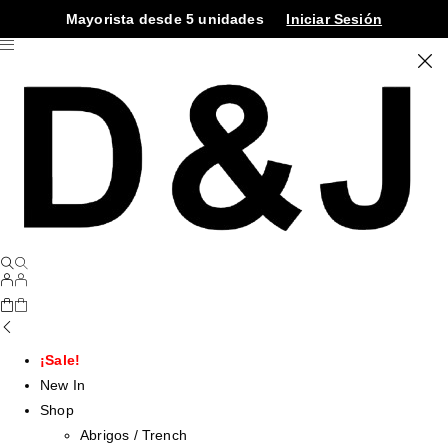
Mayorista desde 5 unidades
Iniciar Sesión
¡Sale!
New In
Shop
Abrigos / Trench