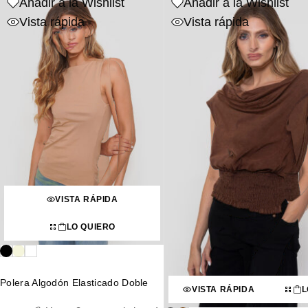
Añadir a la Wishlist
Añadir a la Wishlist
Vista rápida
Vista rápida
VISTA RÁPIDA
LO QUIERO
Polera Algodón Elasticado Doble
VISTA RÁPIDA
L