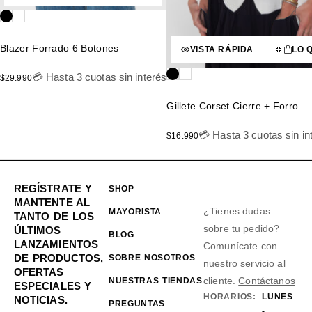
Blazer Forrado 6 Botones
VISTA RÁPIDA
LO 
💳 Hasta 3 cuotas sin interés
$
29.990
Gillete Corset Cierre + Forro
💳 Hasta 3 cuotas sin in
$
16.990
REGÍSTRATE Y
SHOP
MANTENTE AL
¿Tienes dudas
MAYORISTA
TANTO DE LOS
sobre tu pedido?
ÚLTIMOS
BLOG
LANZAMIENTOS
Comunícate con
DE PRODUCTOS,
SOBRE NOSOTROS
nuestro servicio al
OFERTAS
cliente.
Contáctanos
NUESTRAS TIENDAS
ESPECIALES Y
HORARIOS:
LUNES
NOTICIAS.
PREGUNTAS
-