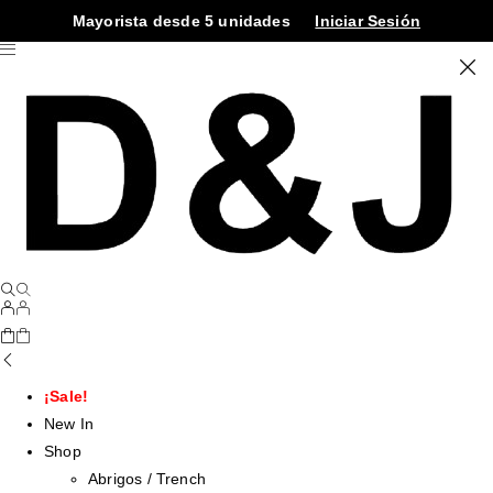
Mayorista desde 5 unidades
Iniciar Sesión
¡Sale!
New In
Shop
Abrigos / Trench