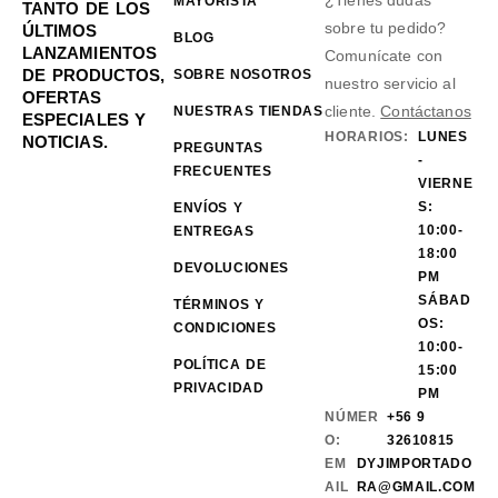
¿Tienes dudas
MAYORISTA
TANTO DE LOS
sobre tu pedido?
ÚLTIMOS
BLOG
LANZAMIENTOS
Comunícate con
DE PRODUCTOS,
SOBRE NOSOTROS
nuestro servicio al
OFERTAS
cliente.
Contáctanos
NUESTRAS TIENDAS
ESPECIALES Y
HORARIOS:
LUNES
NOTICIAS.
PREGUNTAS
-
FRECUENTES
VIERNE
S:
ENVÍOS Y
10:00-
ENTREGAS
18:00
DEVOLUCIONES
PM
SÁBAD
TÉRMINOS Y
OS:
CONDICIONES
10:00-
POLÍTICA DE
15:00
PRIVACIDAD
PM
NÚMER
+56 9
O:
32610815
EM
DYJIMPORTADO
AIL
RA@GMAIL.COM