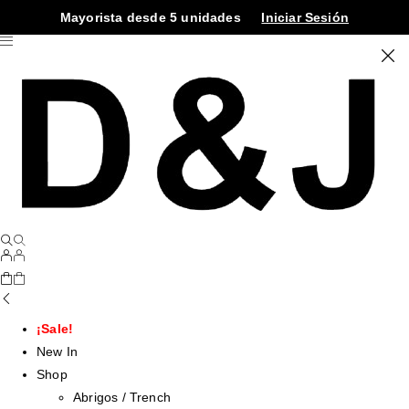
Mayorista desde 5 unidades
Iniciar Sesión
¡Sale!
New In
Shop
Abrigos / Trench