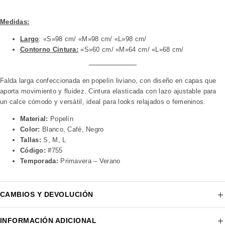
Medidas:
Largo
: «S»98 cm/ «M»98 cm/ «L»98 cm/
Contorno Cintura:
«S»60 cm/ «M»64 cm/ «L»68 cm/
Falda larga confeccionada en popelín liviano, con diseño en capas que
aporta movimiento y fluidez. Cintura elasticada con lazo ajustable para
un calce cómodo y versátil, ideal para looks relajados o femeninos.
Material:
Popelín
Color:
Blanco, Café, Negro
Tallas:
S, M, L
Código:
#755
Temporada:
Primavera – Verano
CAMBIOS Y DEVOLUCIÓN
INFORMACIÓN ADICIONAL