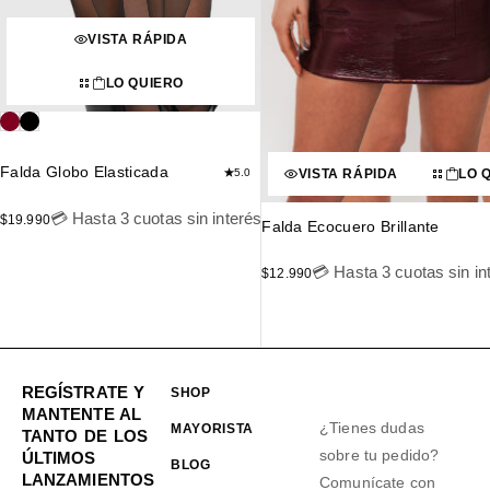
VISTA RÁPIDA
LO QUIERO
Falda Globo Elasticada
5.0
VISTA RÁPIDA
LO 
💳 Hasta 3 cuotas sin interés
$
19.990
Falda Ecocuero Brillante
💳 Hasta 3 cuotas sin in
$
12.990
REGÍSTRATE Y
SHOP
MANTENTE AL
¿Tienes dudas
MAYORISTA
TANTO DE LOS
sobre tu pedido?
ÚLTIMOS
BLOG
LANZAMIENTOS
Comunícate con