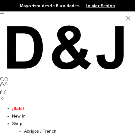
Mayorista desde 5 unidades
Iniciar Sesión
¡Sale!
New In
Shop
Abrigos / Trench