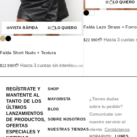
LO QUIERO
Falda Lazo Strass + Forro
VISTA RÁPIDA
LO QUIERO
💳 Hasta 3 cuotas s
$
22.990
Falda Short Nudo + Textura
💳 Hasta 3 cuotas sin interés
$
12.990
$
19.990
REGÍSTRATE Y
SHOP
MANTENTE AL
¿Tienes dudas
MAYORISTA
TANTO DE LOS
sobre tu pedido?
ÚLTIMOS
BLOG
LANZAMIENTOS
Comunícate con
DE PRODUCTOS,
SOBRE NOSOTROS
nuestro servicio al
OFERTAS
cliente.
Contáctanos
NUESTRAS TIENDAS
ESPECIALES Y
HORARIOS:
LUNES