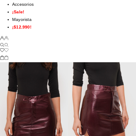
Accesorios
¡Sale!
Mayorista
¡$12.990!