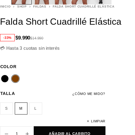
INICIO
SHOP
FALDAS
FALDA SHORT CUADRILLÉ ELÁSTICA
Falda Short Cuadrillé Elástica
$
9.990
-33%
$
14.990
💳 Hasta 3 cuotas sin interés
COLOR
TALLA
¿CÓMO ME MIDO?
S
M
L
LIMPIAR
AÑADIR AL CARRITO