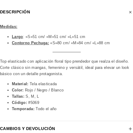
DESCRIPCIÓN
Medidas:
Largo
: «S»51 cm/ «M»51 cm/ «L»51 cm
Contorno Pechuga:
«S»80 cm/ «M»84 cm/ «L»88 cm
Top elasticado con aplicación floral tipo prendedor que realza el diseño.
Corte clásico sin mangas, femenino y versátil, ideal para elevar un look
básico con un detalle protagonista.
Material:
Tela elasticada
Color:
Rojo / Negro / Blanco
Tallas:
S, M, L
Código:
#5069
Temporada:
Todo el año
CAMBIOS Y DEVOLUCIÓN