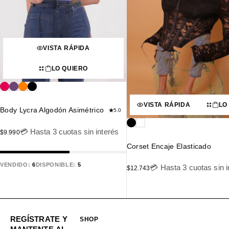
VISTA RÁPIDA
LO QUIERO
VISTA RÁPIDA
LO
Body Lycra Algodón Asimétrico
5.0
💳 Hasta 3 cuotas sin interés
$
9.990
Corset Encaje Elasticado
VENDIDO:
6
DISPONIBLE:
5
💳 Hasta 3 cuotas sin i
$
12.743
REGÍSTRATE Y
SHOP