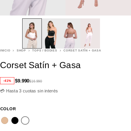
INICIO
SHOP
TOPS / BODIES
CORSET SATÍN + GASA
Corset Satín + Gasa
$
9.990
-41%
$
16.990
💳 Hasta 3 cuotas sin interés
COLOR