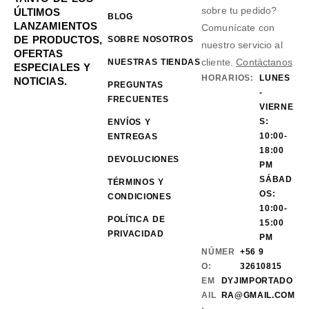
sobre tu pedido?
ÚLTIMOS
BLOG
LANZAMIENTOS
Comunícate con
DE PRODUCTOS,
SOBRE NOSOTROS
nuestro servicio al
OFERTAS
cliente.
Contáctanos
NUESTRAS TIENDAS
ESPECIALES Y
HORARIOS:
LUNES
NOTICIAS.
PREGUNTAS
-
FRECUENTES
VIERNE
S:
ENVÍOS Y
10:00-
ENTREGAS
18:00
DEVOLUCIONES
PM
SÁBAD
TÉRMINOS Y
OS:
CONDICIONES
10:00-
POLÍTICA DE
15:00
PRIVACIDAD
PM
NÚMER
+56 9
O:
32610815
EM
DYJIMPORTADO
AIL
RA@GMAIL.COM