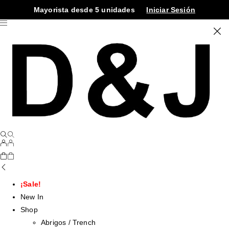
Mayorista desde 5 unidades
Iniciar Sesión
¡Sale!
New In
Shop
Abrigos / Trench