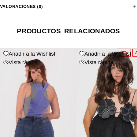
VALORACIONES (0)
PRODUCTOS RELACIONADOS
Añadir a la Wishlist
Añadir a la Wishlist
-47%
Vista rápida
Vista rápida