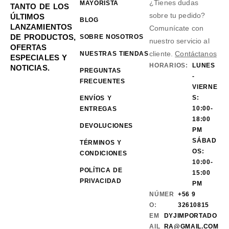
¿Tienes dudas
MAYORISTA
TANTO DE LOS
sobre tu pedido?
ÚLTIMOS
BLOG
LANZAMIENTOS
Comunícate con
DE PRODUCTOS,
SOBRE NOSOTROS
nuestro servicio al
OFERTAS
cliente.
Contáctanos
NUESTRAS TIENDAS
ESPECIALES Y
HORARIOS:
LUNES
NOTICIAS.
PREGUNTAS
-
FRECUENTES
VIERNE
S:
ENVÍOS Y
10:00-
ENTREGAS
18:00
DEVOLUCIONES
PM
SÁBAD
TÉRMINOS Y
OS:
CONDICIONES
10:00-
POLÍTICA DE
15:00
PRIVACIDAD
PM
NÚMER
+56 9
O:
32610815
EM
DYJIMPORTADO
AIL
RA@GMAIL.COM