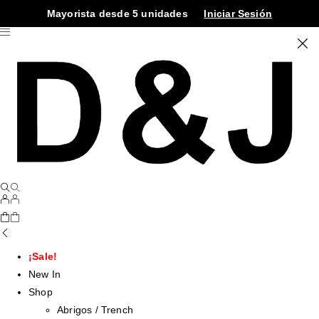
Mayorista desde 5 unidades
Iniciar Sesión
¡Sale!
New In
Shop
Abrigos / Trench