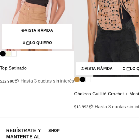
VISTA RÁPIDA
LO QUIERO
Top Satinado
VISTA RÁPIDA
LO 
💳 Hasta 3 cuotas sin interés
$
12.990
Chaleco Guillité Crochet + Most
💳 Hasta 3 cuotas sin in
$
13.993
REGÍSTRATE Y
SHOP
MANTENTE AL