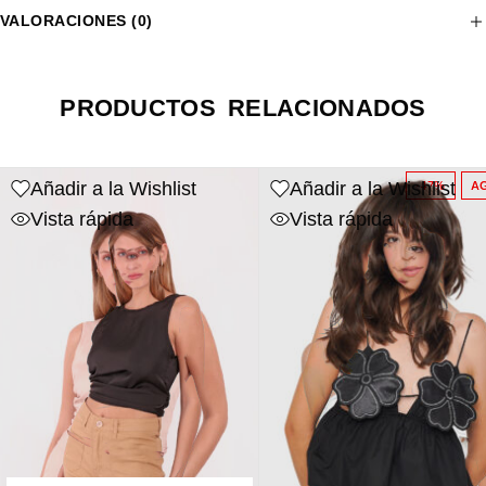
VALORACIONES (0)
PRODUCTOS RELACIONADOS
Añadir a la Wishlist
Añadir a la Wishlist
-47%
A
Vista rápida
Vista rápida