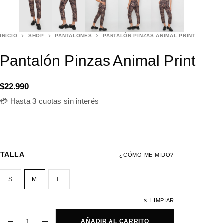
INICIO
SHOP
PANTALONES
PANTALÓN PINZAS ANIMAL PRINT
Pantalón Pinzas Animal Print
$
22.990
💳 Hasta 3 cuotas sin interés
TALLA
¿CÓMO ME MIDO?
S
M
L
LIMPIAR
AÑADIR AL CARRITO