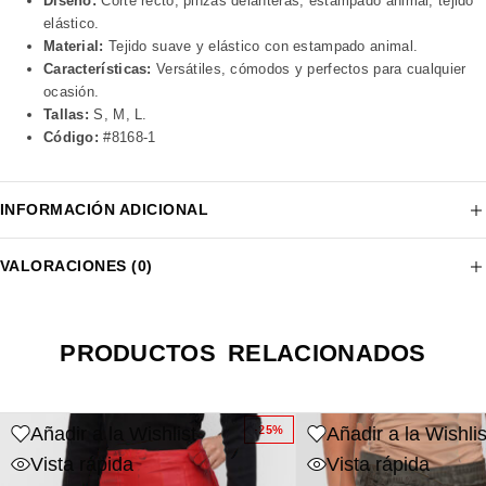
Diseño:
Corte recto, pinzas delanteras, estampado animal, tejido
elástico.
Material:
Tejido suave y elástico con estampado animal.
Características:
Versátiles, cómodos y perfectos para cualquier
ocasión.
Tallas:
S, M, L.
Código:
#8168-1
INFORMACIÓN ADICIONAL
VALORACIONES (0)
PRODUCTOS RELACIONADOS
Añadir a la Wishlist
Añadir a la Wishlis
-25%
Vista rápida
Vista rápida