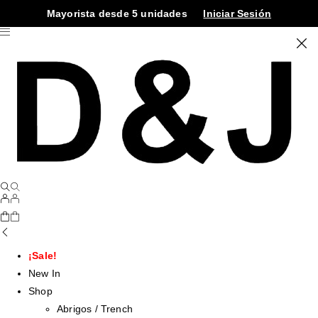
Mayorista desde 5 unidades
Iniciar Sesión
¡Sale!
New In
Shop
Abrigos / Trench