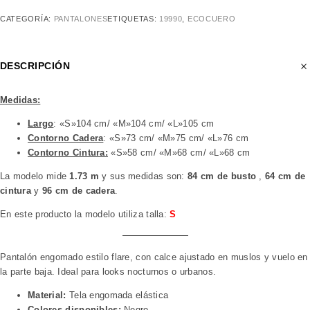
CATEGORÍA:
PANTALONES
ETIQUETAS:
19990
,
ECOCUERO
DESCRIPCIÓN
Medidas:
Largo
: «S»104 cm/ «M»104 cm/ «L»105 cm
Contorno Cadera
: «S»73 cm/ «M»75 cm/ «L»76 cm
Contorno Cintura:
«S»58 cm/ «M»68 cm/ «L»68 cm
La modelo mide
1.73 m
y sus medidas son:
84 cm de busto
,
64 cm de
cintura
y
96 cm de cadera
.
En este producto la modelo utiliza talla:
S
Pantalón engomado estilo flare, con calce ajustado en muslos y vuelo en
la parte baja. Ideal para looks nocturnos o urbanos.
Material:
Tela engomada elástica
Colores disponibles:
Negro