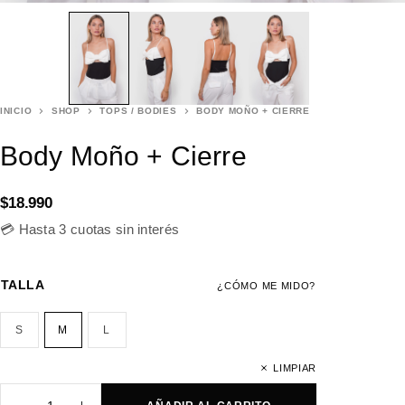
INICIO
SHOP
TOPS / BODIES
BODY MOÑO + CIERRE
Body Moño + Cierre
$
18.990
💳 Hasta 3 cuotas sin interés
TALLA
¿CÓMO ME MIDO?
S
M
L
LIMPIAR