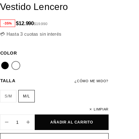
Vestido Lencero
$
12.990
-35%
$
19.990
💳 Hasta 3 cuotas sin interés
COLOR
TALLA
¿CÓMO ME MIDO?
S/M
M/L
LIMPIAR
AÑADIR AL CARRITO