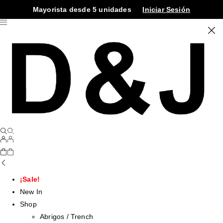
Mayorista desde 5 unidades
Iniciar Sesión
¡Sale!
New In
Shop
Abrigos / Trench