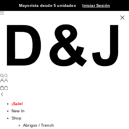
Mayorista desde 5 unidades
Iniciar Sesión
¡Sale!
New In
Shop
Abrigos / Trench