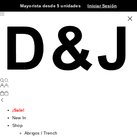
Mayorista desde 5 unidades
Iniciar Sesión
¡Sale!
New In
Shop
Abrigos / Trench