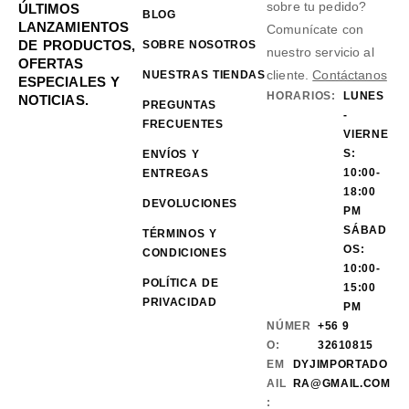
sobre tu pedido?
ÚLTIMOS
BLOG
LANZAMIENTOS
Comunícate con
DE PRODUCTOS,
SOBRE NOSOTROS
nuestro servicio al
OFERTAS
cliente.
Contáctanos
NUESTRAS TIENDAS
ESPECIALES Y
HORARIOS:
LUNES
NOTICIAS.
PREGUNTAS
-
FRECUENTES
VIERNE
S:
ENVÍOS Y
10:00-
ENTREGAS
18:00
DEVOLUCIONES
PM
SÁBAD
TÉRMINOS Y
OS:
CONDICIONES
10:00-
POLÍTICA DE
15:00
PRIVACIDAD
PM
NÚMER
+56 9
O:
32610815
EM
DYJIMPORTADO
AIL
RA@GMAIL.COM
: