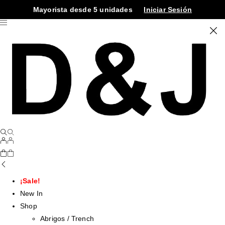
Mayorista desde 5 unidades
Iniciar Sesión
¡Sale!
New In
Shop
Abrigos / Trench