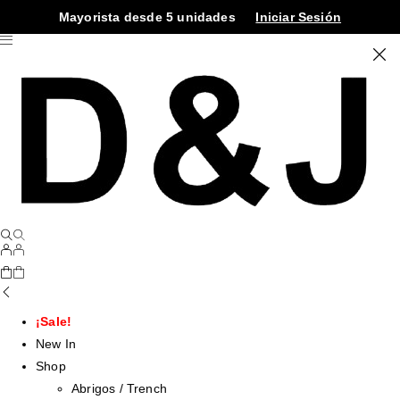
Mayorista desde 5 unidades
Iniciar Sesión
¡Sale!
New In
Shop
Abrigos / Trench