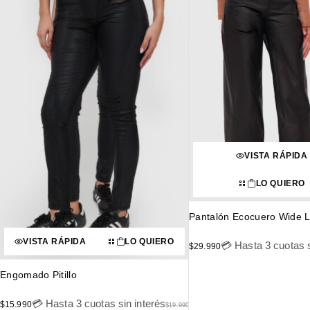
VISTA RÁPIDA
LO QUIERO
Pantalón Ecocuero Wide 
VISTA RÁPIDA
LO QUIERO
💳 Hasta 3 cuotas s
$
29.990
Engomado Pitillo
💳 Hasta 3 cuotas sin interés
$
15.990
$
19.990