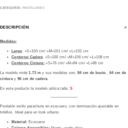
CATEGORÍA:
PANTALONES
DESCRIPCIÓN
Medidas:
Largo
: «S»100 cm/ «M»101 cm/ «L»102 cm
Contorno Cadera
: «S»100 cm/ «M»106 cm/ «L»108 cm
Contorno Cintura:
«S»76 cm/ «M»84 cm/ «L»88 cm
La modelo mide
1.73 m
y sus medidas son:
84 cm de busto
,
64 cm de
cintura
y
96 cm de cadera
.
En este producto la modelo utiliza talla:
S
Pantalón estilo parachute en ecocuero, con terminación ajustable en
tobillos. Ideal para un look urbano.
Material:
Ecocuero
Colores disponibles:
Negro, verde oliva