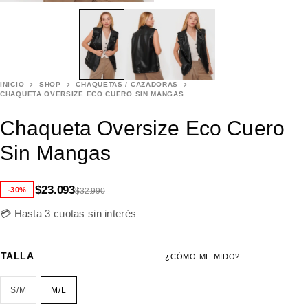
INICIO
SHOP
CHAQUETAS / CAZADORAS
CHAQUETA OVERSIZE ECO CUERO SIN MANGAS
Chaqueta Oversize Eco Cuero
Sin Mangas
$
23.093
-30%
$
32.990
💳 Hasta 3 cuotas sin interés
TALLA
¿CÓMO ME MIDO?
S/M
M/L