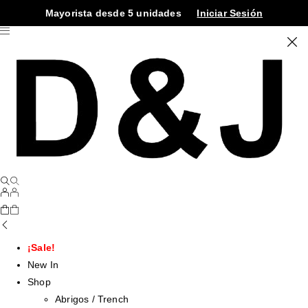
Mayorista desde 5 unidades
Iniciar Sesión
¡Sale!
New In
Shop
Abrigos / Trench