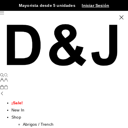
Mayorista desde 5 unidades
Iniciar Sesión
¡Sale!
New In
Shop
Abrigos / Trench