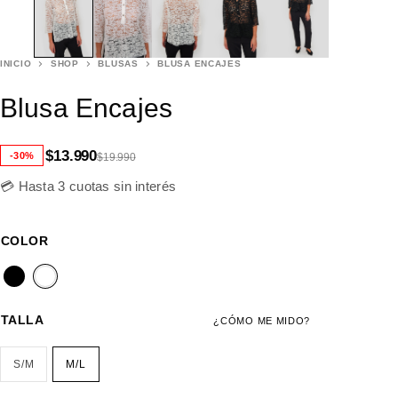
INICIO
SHOP
BLUSAS
BLUSA ENCAJES
Blusa Encajes
$
13.990
-30%
$
19.990
💳 Hasta 3 cuotas sin interés
COLOR
TALLA
¿CÓMO ME MIDO?
S/M
M/L