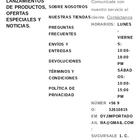
LANZAMIENTOS
Comunícate con
DE PRODUCTOS,
SOBRE NOSOTROS
nuestro servicio al
OFERTAS
cliente.
Contáctanos
NUESTRAS TIENDAS
ESPECIALES Y
HORARIOS:
LUNES
NOTICIAS.
PREGUNTAS
-
FRECUENTES
VIERNE
S:
ENVÍOS Y
10:00-
ENTREGAS
18:00
DEVOLUCIONES
PM
SÁBAD
TÉRMINOS Y
OS:
CONDICIONES
10:00-
POLÍTICA DE
15:00
PRIVACIDAD
PM
NÚMER
+56 9
O:
32610815
EM
DYJIMPORTADO
AIL
RA@GMAIL.COM
:
SUCURSALE
1. C.