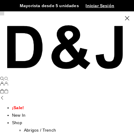
Mayorista desde 5 unidades
Iniciar Sesión
¡Sale!
New In
Shop
Abrigos / Trench