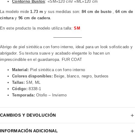
Contorno Bustos
: «SM»120 cm/ «ML»120 cm
La modelo mide
1.73 m
y sus medidas son:
84 cm de busto
,
64 cm de
cintura
y
96 cm de cadera
.
En este producto la modelo utiliza talla:
SM
Abrigo de piel sintética con forro interno, ideal para un look sofisticado y
abrigador. Su textura suave y acabado elegante lo hacen un
imprescindible en el guardarropa. FUR COAT
Material:
Piel sintética con forro interno
Colores disponibles:
Beige, blanco, negro, burdeos
Tallas:
SM, ML
Código:
8338-1
Temporada:
Otoño – Invierno
CAMBIOS Y DEVOLUCIÓN
INFORMACIÓN ADICIONAL