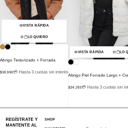
VISTA RÁPIDA
LO QUIERO
VISTA RÁPIDA
LO 
Abrigo Texturizado + Forrada
💳 Hasta 3 cuotas sin interés
$
38.990
Abrigo Piel Forrado Largo + Ci
💳 Hasta 3 cuotas sin in
$
34.293
REGÍSTRATE Y
SHOP
MANTENTE AL