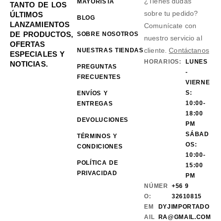
¿Tienes dudas
MAYORISTA
TANTO DE LOS
sobre tu pedido?
ÚLTIMOS
BLOG
LANZAMIENTOS
Comunícate con
DE PRODUCTOS,
SOBRE NOSOTROS
nuestro servicio al
OFERTAS
cliente.
Contáctanos
NUESTRAS TIENDAS
ESPECIALES Y
HORARIOS:
LUNES
NOTICIAS.
PREGUNTAS
-
FRECUENTES
VIERNE
S:
ENVÍOS Y
10:00-
ENTREGAS
18:00
DEVOLUCIONES
PM
SÁBAD
TÉRMINOS Y
OS:
CONDICIONES
10:00-
POLÍTICA DE
15:00
PRIVACIDAD
PM
NÚMER
+56 9
O:
32610815
EM
DYJIMPORTADO
AIL
RA@GMAIL.COM