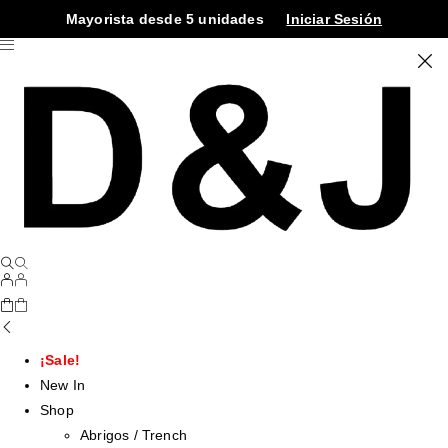
Mayorista desde 5 unidades
Iniciar Sesión
¡Sale!
New In
Shop
Abrigos / Trench