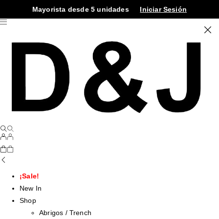
Mayorista desde 5 unidades
Iniciar Sesión
¡Sale!
New In
Shop
Abrigos / Trench