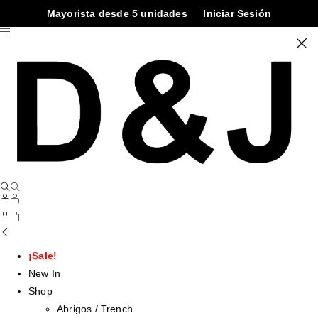
Mayorista desde 5 unidades
Iniciar Sesión
¡Sale!
New In
Shop
Abrigos / Trench