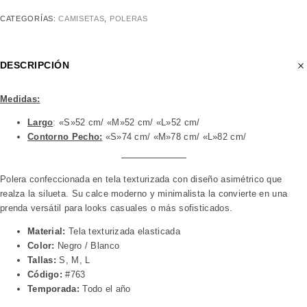
CATEGORÍAS:
CAMISETAS
,
POLERAS
DESCRIPCIÓN
Medidas:
Largo
: «S»52 cm/ «M»52 cm/ «L»52 cm/
Contorno Pecho:
«S»74 cm/ «M»78 cm/ «L»82 cm/
Polera confeccionada en tela texturizada con diseño asimétrico que
realza la silueta. Su calce moderno y minimalista la convierte en una
prenda versátil para looks casuales o más sofisticados.
Material:
Tela texturizada elasticada
Color:
Negro / Blanco
Tallas:
S, M, L
Código:
#763
Temporada:
Todo el año