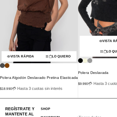
VISTA R
LO Q
VISTA RÁPIDA
LO QUIERO
Polera Deslavada
Polera Algodón Deslavado Pretina Elasticada
💳 Hasta 3 cuota
$
9.990
💳 Hasta 3 cuotas sin interés
$
18.990
REGÍSTRATE Y
SHOP
MANTENTE AL