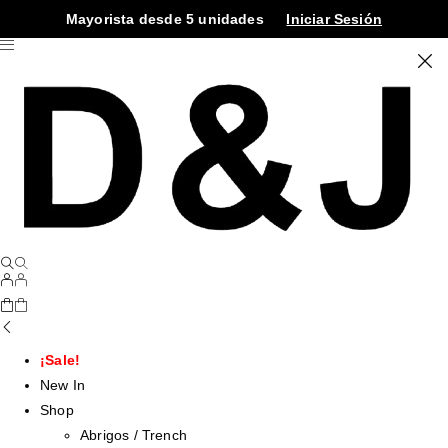
Mayorista desde 5 unidades
Iniciar Sesión
¡Sale!
New In
Shop
Abrigos / Trench