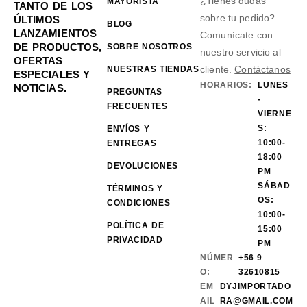
¿Tienes dudas
MAYORISTA
TANTO DE LOS
sobre tu pedido?
ÚLTIMOS
BLOG
LANZAMIENTOS
Comunícate con
DE PRODUCTOS,
SOBRE NOSOTROS
nuestro servicio al
OFERTAS
cliente.
Contáctanos
NUESTRAS TIENDAS
ESPECIALES Y
HORARIOS:
LUNES
NOTICIAS.
PREGUNTAS
-
FRECUENTES
VIERNE
S:
ENVÍOS Y
10:00-
ENTREGAS
18:00
DEVOLUCIONES
PM
SÁBAD
TÉRMINOS Y
OS:
CONDICIONES
10:00-
POLÍTICA DE
15:00
PRIVACIDAD
PM
NÚMER
+56 9
O:
32610815
EM
DYJIMPORTADO
AIL
RA@GMAIL.COM