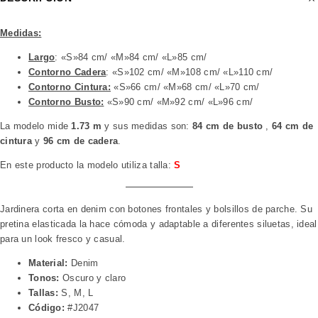
Medidas:
Largo
: «S»84 cm/ «M»84 cm/ «L»85 cm/
Contorno Cadera
: «S»102 cm/ «M»108 cm/ «L»110 cm/
Contorno Cintura:
«S»66 cm/ «M»68 cm/ «L»70 cm/
Contorno Busto:
«S»90 cm/ «M»92 cm/ «L»96 cm/
La modelo mide
1.73 m
y sus medidas son:
84 cm de busto
,
64 cm de
cintura
y
96 cm de cadera
.
En este producto la modelo utiliza talla:
S
Jardinera corta en denim con botones frontales y bolsillos de parche. Su
pretina elasticada la hace cómoda y adaptable a diferentes siluetas, ideal
para un look fresco y casual.
Material:
Denim
Tonos:
Oscuro y claro
Tallas:
S, M, L
Código:
#J2047