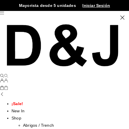
Mayorista desde 5 unidades
Iniciar Sesión
¡Sale!
New In
Shop
Abrigos / Trench