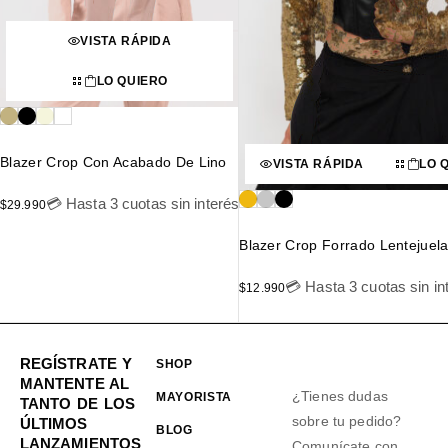
VISTA RÁPIDA
LO QUIERO
Blazer Crop Con Acabado De Lino
VISTA RÁPIDA
LO 
💳 Hasta 3 cuotas sin interés
$
29.990
Blazer Crop Forrado Lentejuel
💳 Hasta 3 cuotas sin in
$
12.990
REGÍSTRATE Y
SHOP
MANTENTE AL
¿Tienes dudas
MAYORISTA
TANTO DE LOS
sobre tu pedido?
ÚLTIMOS
BLOG
LANZAMIENTOS
Comunícate con