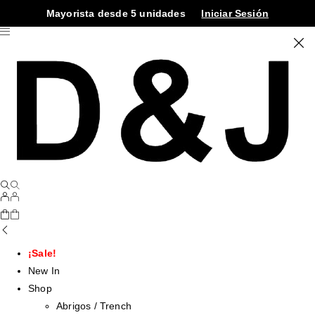
Mayorista desde 5 unidades
Iniciar Sesión
¡Sale!
New In
Shop
Abrigos / Trench