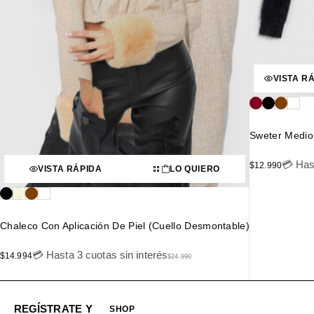
VISTA R
Sweter Medio
💳 Has
$
12.990
VISTA RÁPIDA
LO QUIERO
Chaleco Con Aplicación De Piel (cuello Desmontable)
💳 Hasta 3 cuotas sin interés
$
14.994
$
24.990
REGÍSTRATE Y
SHOP