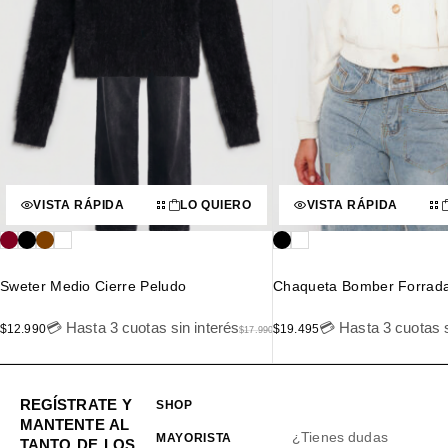
VISTA RÁPIDA
LO QUIERO
VISTA RÁPIDA
Sweter Medio Cierre Peludo
Chaqueta Bomber Forrad
💳 Hasta 3 cuotas sin interés
💳 Hasta 3 cuotas s
$
12.990
$
19.495
$
17.990
REGÍSTRATE Y
SHOP
MANTENTE AL
¿Tienes dudas
MAYORISTA
TANTO DE LOS