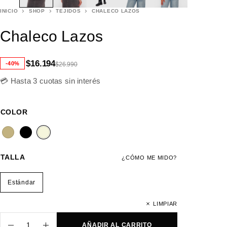
INICIO
SHOP
TEJIDOS
CHALECO LAZOS
Chaleco Lazos
$
16.194
-40%
$
26.990
💳 Hasta 3 cuotas sin interés
COLOR
TALLA
¿CÓMO ME MIDO?
Estándar
LIMPIAR
AÑADIR AL CARRITO