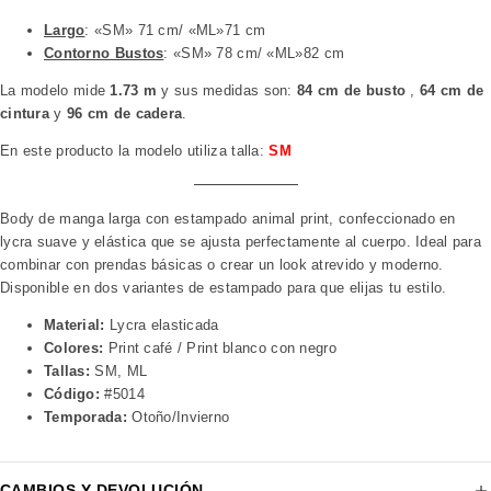
Largo
: «SM» 71 cm/ «ML»71 cm
Contorno Bustos
: «SM» 78 cm/ «ML»82 cm
La modelo mide
1.73 m
y sus medidas son:
84 cm de busto
,
64 cm de
cintura
y
96 cm de cadera
.
En este producto la modelo utiliza talla:
SM
Body de manga larga con estampado animal print, confeccionado en
lycra suave y elástica que se ajusta perfectamente al cuerpo. Ideal para
combinar con prendas básicas o crear un look atrevido y moderno.
Disponible en dos variantes de estampado para que elijas tu estilo.
Material:
Lycra elasticada
Colores:
Print café / Print blanco con negro
Tallas:
SM, ML
Código:
#5014
Temporada:
Otoño/Invierno
CAMBIOS Y DEVOLUCIÓN