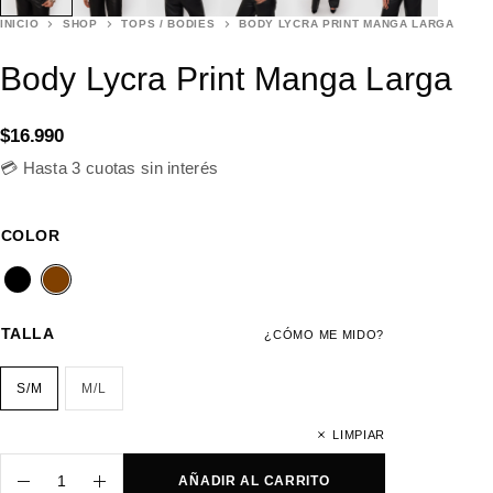
INICIO
SHOP
TOPS / BODIES
BODY LYCRA PRINT MANGA LARGA
Body Lycra Print Manga Larga
$
16.990
💳 Hasta 3 cuotas sin interés
COLOR
TALLA
¿CÓMO ME MIDO?
S/M
M/L
LIMPIAR
AÑADIR AL CARRITO