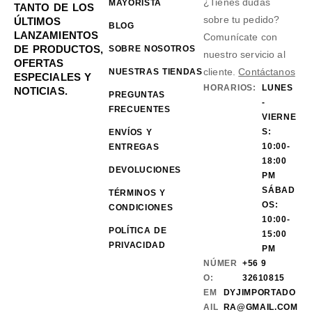
¿Tienes dudas
MAYORISTA
TANTO DE LOS
sobre tu pedido?
ÚLTIMOS
BLOG
LANZAMIENTOS
Comunícate con
DE PRODUCTOS,
SOBRE NOSOTROS
nuestro servicio al
OFERTAS
cliente.
Contáctanos
NUESTRAS TIENDAS
ESPECIALES Y
HORARIOS:
LUNES
NOTICIAS.
PREGUNTAS
-
FRECUENTES
VIERNE
S:
ENVÍOS Y
10:00-
ENTREGAS
18:00
DEVOLUCIONES
PM
SÁBAD
TÉRMINOS Y
OS:
CONDICIONES
10:00-
POLÍTICA DE
15:00
PRIVACIDAD
PM
NÚMER
+56 9
O:
32610815
EM
DYJIMPORTADO
AIL
RA@GMAIL.COM