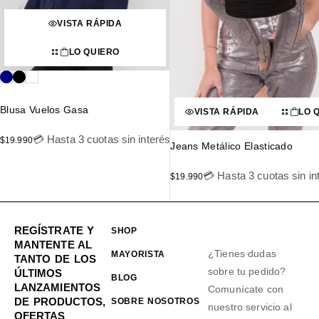
VISTA RÁPIDA
LO QUIERO
Blusa Vuelos Gasa
VISTA RÁPIDA
LO 
💳 Hasta 3 cuotas sin interés
$
19.990
Jeans Metálico Elasticado
💳 Hasta 3 cuotas sin in
$
19.990
REGÍSTRATE Y
SHOP
MANTENTE AL
¿Tienes dudas
MAYORISTA
TANTO DE LOS
sobre tu pedido?
ÚLTIMOS
BLOG
LANZAMIENTOS
Comunícate con
DE PRODUCTOS,
SOBRE NOSOTROS
nuestro servicio al
OFERTAS